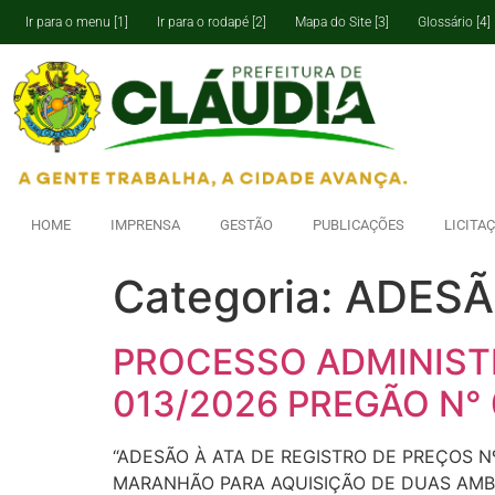
Ir para o menu [1]
Ir para o rodapé [2]
Mapa do Site [3]
Glossário [4]
HOME
IMPRENSA
GESTÃO
PUBLICAÇÕES
LICITA
Categoria:
ADESÃ
PROCESSO ADMINISTR
013/2026 PREGÃO N°
“ADESÃO À ATA DE REGISTRO DE PREÇOS 
MARANHÃO PARA AQUISIÇÃO DE DUAS AMBU