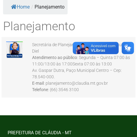
Home
/
Planejamento
Planejamento
Secretária de Planejamento: Ana Paula Feldhaus
Diel
Atendimento ao público
: Segunda – Quinta 07:00 às
11:00/13:00 às 17:00Sexta 07:00 às 13:00
Av. Gaspar Dutra, Paço Municipal Centro – Cep:
78.540-000.
E-mail
: planejamento@claudia.mt.gov.br
Telefone
: (66) 3546 3100
PREFEITURA DE CLÁUDIA - MT