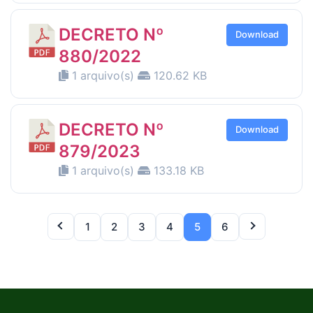
DECRETO Nº
Download
880/2022
1 arquivo(s)
120.62 KB
DECRETO Nº
Download
879/2023
1 arquivo(s)
133.18 KB
1
2
3
4
5
6