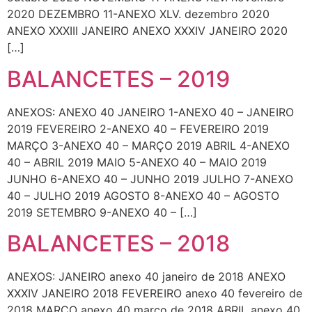
2020 DEZEMBRO 11-ANEXO XLV. dezembro 2020
ANEXO XXXIII JANEIRO ANEXO XXXIV JANEIRO 2020
[…]
BALANCETES – 2019
ANEXOS: ANEXO 40 JANEIRO 1-ANEXO 40 – JANEIRO
2019 FEVEREIRO 2-ANEXO 40 – FEVEREIRO 2019
MARÇO 3-ANEXO 40 – MARÇO 2019 ABRIL 4-ANEXO
40 – ABRIL 2019 MAIO 5-ANEXO 40 – MAIO 2019
JUNHO 6-ANEXO 40 – JUNHO 2019 JULHO 7-ANEXO
40 – JULHO 2019 AGOSTO 8-ANEXO 40 – AGOSTO
2019 SETEMBRO 9-ANEXO 40 – […]
BALANCETES – 2018
ANEXOS: JANEIRO anexo 40 janeiro de 2018 ANEXO
XXXIV JANEIRO 2018 FEVEREIRO anexo 40 fevereiro de
2018 MARÇO anexo 40 março de 2018 ABRIL anexo 40