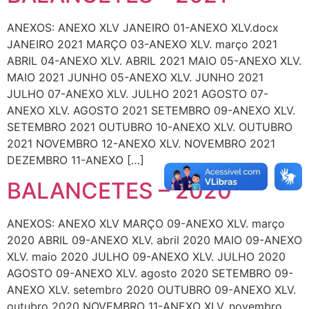
ANEXOS: ANEXO XLV JANEIRO 01-ANEXO XLV.docx
JANEIRO 2021 MARÇO 03-ANEXO XLV. março 2021
ABRIL 04-ANEXO XLV. ABRIL 2021 MAIO 05-ANEXO XLV.
MAIO 2021 JUNHO 05-ANEXO XLV. JUNHO 2021
JULHO 07-ANEXO XLV. JULHO 2021 AGOSTO 07-
ANEXO XLV. AGOSTO 2021 SETEMBRO 09-ANEXO XLV.
SETEMBRO 2021 OUTUBRO 10-ANEXO XLV. OUTUBRO
2021 NOVEMBRO 12-ANEXO XLV. NOVEMBRO 2021
DEZEMBRO 11-ANEXO […]
BALANCETES – 2020
ANEXOS: ANEXO XLV MARÇO 09-ANEXO XLV. março
2020 ABRIL 09-ANEXO XLV. abril 2020 MAIO 09-ANEXO
XLV. maio 2020 JULHO 09-ANEXO XLV. JULHO 2020
AGOSTO 09-ANEXO XLV. agosto 2020 SETEMBRO 09-
ANEXO XLV. setembro 2020 OUTUBRO 09-ANEXO XLV.
outubro 2020 NOVEMBRO 11-ANEXO XLV. novembro