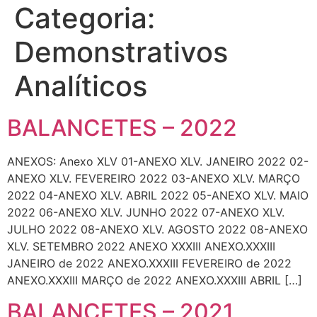
Categoria:
Demonstrativos
Analíticos
BALANCETES – 2022
ANEXOS: Anexo XLV 01-ANEXO XLV. JANEIRO 2022 02-
ANEXO XLV. FEVEREIRO 2022 03-ANEXO XLV. MARÇO
2022 04-ANEXO XLV. ABRIL 2022 05-ANEXO XLV. MAIO
2022 06-ANEXO XLV. JUNHO 2022 07-ANEXO XLV.
JULHO 2022 08-ANEXO XLV. AGOSTO 2022 08-ANEXO
XLV. SETEMBRO 2022 ANEXO XXXIII ANEXO.XXXIII
JANEIRO de 2022 ANEXO.XXXIII FEVEREIRO de 2022
ANEXO.XXXIII MARÇO de 2022 ANEXO.XXXIII ABRIL […]
BALANCETES – 2021