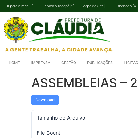
Ir para o menu [1]
Ir para o rodapé [2]
Mapa do Site [3]
Glossário [4]
HOME
IMPRENSA
GESTÃO
PUBLICAÇÕES
LICITA
ASSEMBLEIAS – 2
Download
Tamanho do Arquivo
File Count