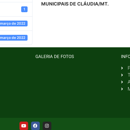
MUNICIPAIS DE CLÁUDIA/MT.
1
 março de 2022
 março de 2022
GALERIA DE FOTOS
INF
P
T
A
M