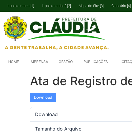
Ir para o menu [1]
Ir para o rodapé [2]
Mapa do Site [3]
Glossário [4]
HOME
IMPRENSA
GESTÃO
PUBLICAÇÕES
LICITA
Ata de Registro 
Download
Download
Tamanho do Arquivo