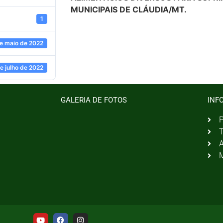
MUNICIPAIS DE CLÁUDIA/MT.
1
e maio de 2022
e julho de 2022
GALERIA DE FOTOS
INF
P
T
A
M