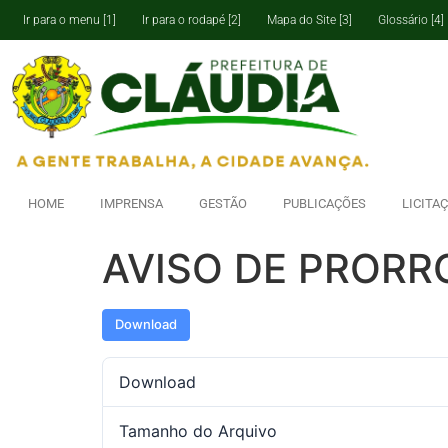
Ir para o menu [1]
Ir para o rodapé [2]
Mapa do Site [3]
Glossário [4]
HOME
IMPRENSA
GESTÃO
PUBLICAÇÕES
LICITA
AVISO DE PRORR
Download
Download
Tamanho do Arquivo