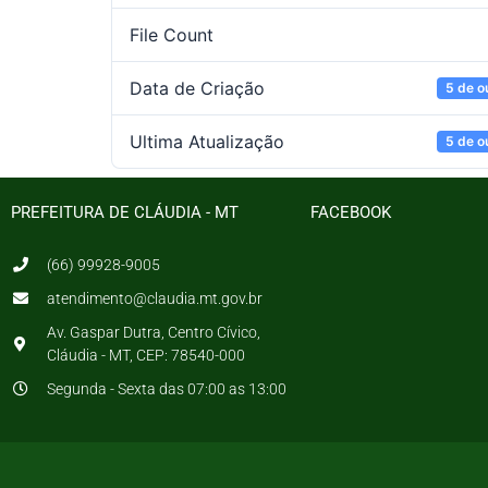
File Count
Data de Criação
5 de o
Ultima Atualização
5 de o
PREFEITURA DE CLÁUDIA - MT
FACEBOOK
(66) 99928-9005
atendimento@claudia.mt.gov.br
Av. Gaspar Dutra, Centro Cívico,
Cláudia - MT, CEP: 78540-000
Segunda - Sexta das 07:00 as 13:00