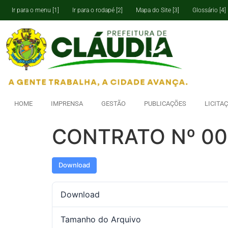
Ir para o menu [1]
Ir para o rodapé [2]
Mapa do Site [3]
Glossário [4]
HOME
IMPRENSA
GESTÃO
PUBLICAÇÕES
LICITA
CONTRATO Nº 00
Download
Download
Tamanho do Arquivo