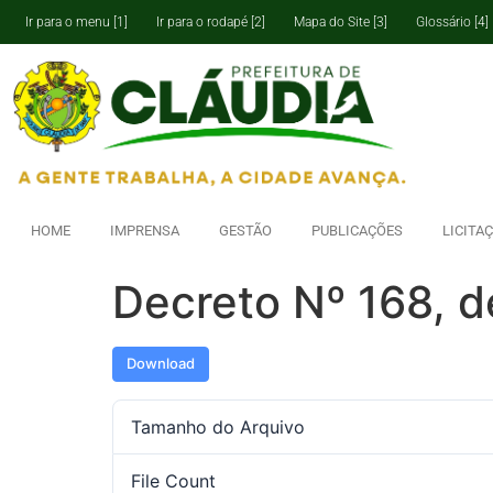
Ir para o menu [1]
Ir para o rodapé [2]
Mapa do Site [3]
Glossário [4]
HOME
IMPRENSA
GESTÃO
PUBLICAÇÕES
LICITA
Decreto Nº 168, d
Download
Tamanho do Arquivo
File Count