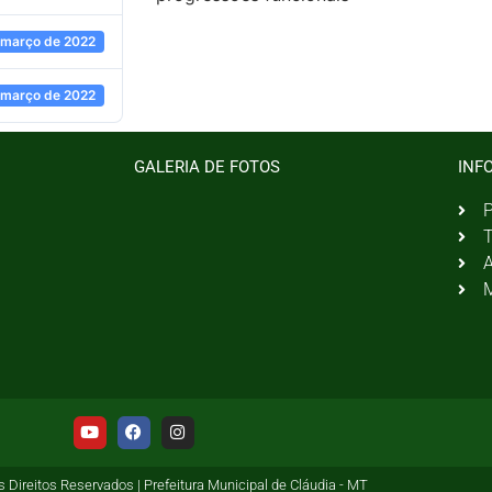
 março de 2022
 março de 2022
GALERIA DE FOTOS
INF
P
T
A
M
 Direitos Reservados | Prefeitura Municipal de Cláudia - MT