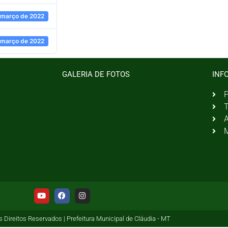
 março de 2022
 março de 2022
GALERIA DE FOTOS
INF
P
T
A
M
 Direitos Reservados | Prefeitura Municipal de Cláudia - MT