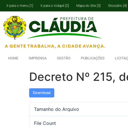
Ir para o menu [1]
Ir para o rodapé [2]
Mapa do Site [3]
Glossário [4]
HOME
IMPRENSA
GESTÃO
PUBLICAÇÕES
LICITA
Decreto Nº 215, d
Download
Tamanho do Arquivo
File Count