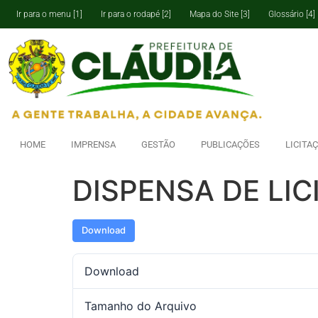
Ir para o menu [1]
Ir para o rodapé [2]
Mapa do Site [3]
Glossário [4]
HOME
IMPRENSA
GESTÃO
PUBLICAÇÕES
LICITA
DISPENSA DE LIC
Download
Download
Tamanho do Arquivo