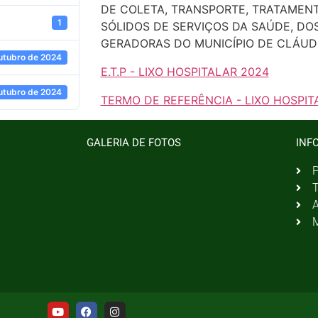
DE COLETA, TRANSPORTE, TRATAMENT
1
SÓLIDOS DE SERVIÇOS DA SAÚDE, DOS G
GERADORAS DO MUNICÍPIO DE CLÁUDI
utubro de 2024
E.T.P - LIXO HOSPITALAR 2024
utubro de 2024
TERMO DE REFERÊNCIA - LIXO HOSPIT
GALERIA DE FOTOS
INF
P
T
A
M