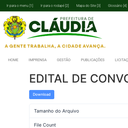
Ir para o menu [1]
Ir para o rodapé [2]
Mapa do Site [3]
Glossário [4]
HOME
IMPRENSA
GESTÃO
PUBLICAÇÕES
LICITA
EDITAL DE CONV
Download
Tamanho do Arquivo
File Count