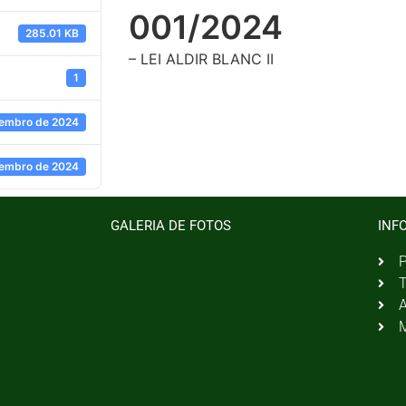
001/2024
285.01 KB
– LEI ALDIR BLANC II
1
vembro de 2024
vembro de 2024
GALERIA DE FOTOS
INF
P
T
A
M