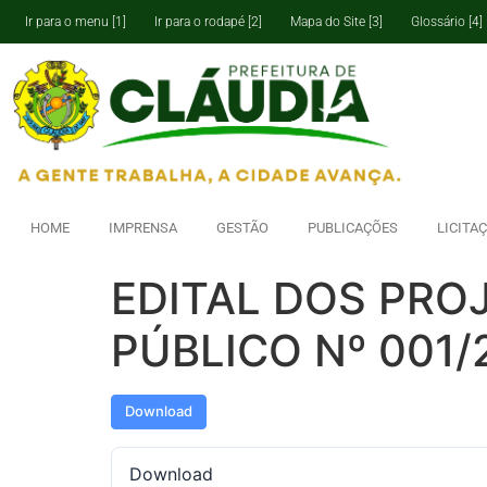
Ir para o menu [1]
Ir para o rodapé [2]
Mapa do Site [3]
Glossário [4]
HOME
IMPRENSA
GESTÃO
PUBLICAÇÕES
LICITA
EDITAL DOS PR
PÚBLICO Nº 001/
Download
Download