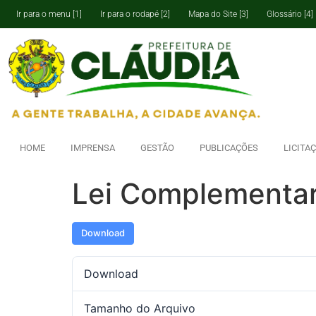
Ir para o menu [1]
Ir para o rodapé [2]
Mapa do Site [3]
Glossário [4]
HOME
IMPRENSA
GESTÃO
PUBLICAÇÕES
LICITA
Lei Complementa
Download
Download
Tamanho do Arquivo