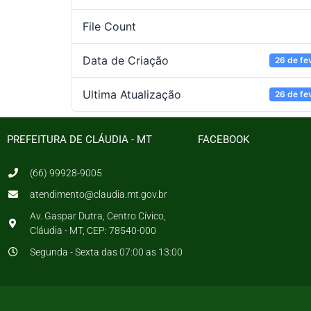
File Count
Data de Criação
26 de fe
Ultima Atualização
26 de fe
PREFEITURA DE CLÁUDIA - MT
FACEBOOK
(66) 99928-9005
atendimento@claudia.mt.gov.br
Av. Gaspar Dutra, Centro Cívico,
Cláudia - MT, CEP: 78540-000
Segunda - Sexta das 07:00 as 13:00