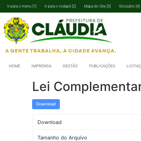
Ir para o menu [1]
Ir para o rodapé [2]
Mapa do Site [3]
Glossário [4]
HOME
IMPRENSA
GESTÃO
PUBLICAÇÕES
LICITA
Lei Complementar
Download
Download
Tamanho do Arquivo