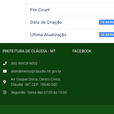
File Count
Data de Criação
16 de fe
Ultima Atualização
16 de fe
PREFEITURA DE CLÁUDIA - MT
FACEBOOK
(66) 99928-9005
atendimento@claudia.mt.gov.br
Av. Gaspar Dutra, Centro Cívico,
Cláudia - MT, CEP: 78540-000
Segunda - Sexta das 07:00 as 13:00