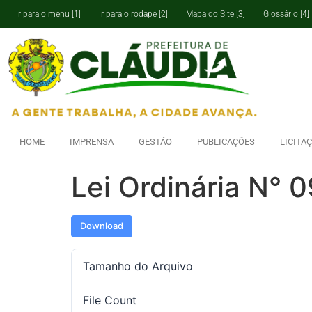
Ir para o menu [1]
Ir para o rodapé [2]
Mapa do Site [3]
Glossário [4]
HOME
IMPRENSA
GESTÃO
PUBLICAÇÕES
LICITA
Lei Ordinária N° 
Download
Tamanho do Arquivo
File Count