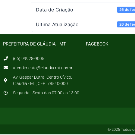
Data de Criação
26 de fe
Ultima Atualização
26 de fe
PREFEITURA DE CLÁUDIA - MT
FACEBOOK
(66) 99928-9005
atendimento@claudia.mt.gov.br
Av. Gaspar Dutra, Centro Cívico,
Cláudia - MT, CEP: 78540-000
Segunda - Sexta das 07:00 as 13:00
© 2026 Todos os