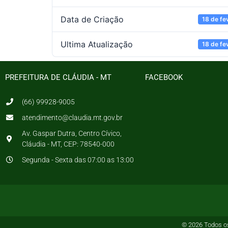
Data de Criação
18 de fe
Ultima Atualização
18 de fe
PREFEITURA DE CLÁUDIA - MT
FACEBOOK
(66) 99928-9005
atendimento@claudia.mt.gov.br
Av. Gaspar Dutra, Centro Cívico,
Cláudia - MT, CEP: 78540-000
Segunda - Sexta das 07:00 as 13:00
© 2026 Todos os