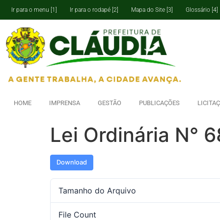
Ir para o menu [1]
Ir para o rodapé [2]
Mapa do Site [3]
Glossário [4]
HOME
IMPRENSA
GESTÃO
PUBLICAÇÕES
LICITA
Lei Ordinária N° 
Download
Tamanho do Arquivo
File Count