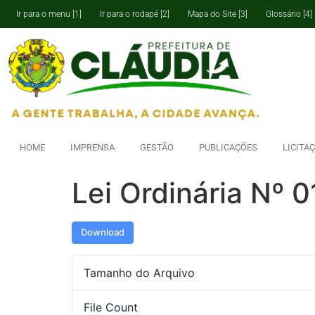
Ir para o menu [1]
Ir para o rodapé [2]
Mapa do Site [3]
Glossário [4]
HOME
IMPRENSA
GESTÃO
PUBLICAÇÕES
LICITA
Lei Ordinária Nº 0
Download
Tamanho do Arquivo
File Count