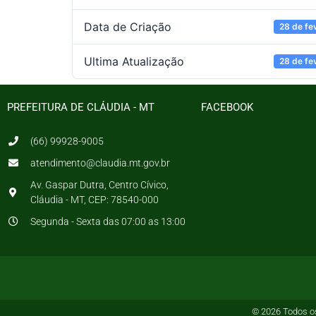
Data de Criação
28 de fe
Ultima Atualização
28 de fe
PREFEITURA DE CLÁUDIA - MT
FACEBOOK
(66) 99928-9005
atendimento@claudia.mt.gov.br
Av. Gaspar Dutra, Centro Cívico,
Cláudia - MT, CEP: 78540-000
Segunda - Sexta das 07:00 as 13:00
© 2026 Todos os