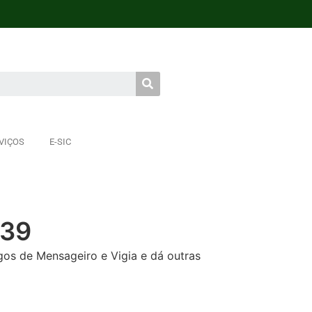
VIÇOS
E-SIC
039
gos de Mensageiro e Vigia e dá outras