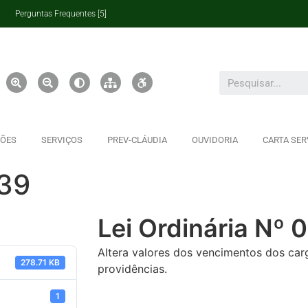
Perguntas Frequentes [5]
ÇÕES
SERVIÇOS
PREV-CLÁUDIA
OUVIDORIA
CARTA SER
039
Lei Ordinária Nº 
Altera valores dos vencimentos dos car
278.71 KB
providências.
1