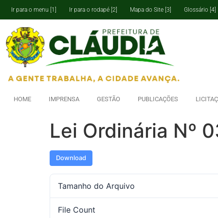
Ir para o menu [1]
Ir para o rodapé [2]
Mapa do Site [3]
Glossário [4]
HOME
IMPRENSA
GESTÃO
PUBLICAÇÕES
LICITA
Lei Ordinária Nº 
Download
Tamanho do Arquivo
File Count