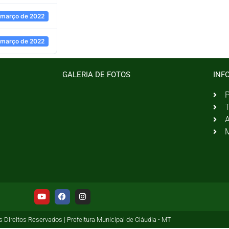
 março de 2022
 março de 2022
GALERIA DE FOTOS
INF
P
T
A
M
 Direitos Reservados | Prefeitura Municipal de Cláudia - MT