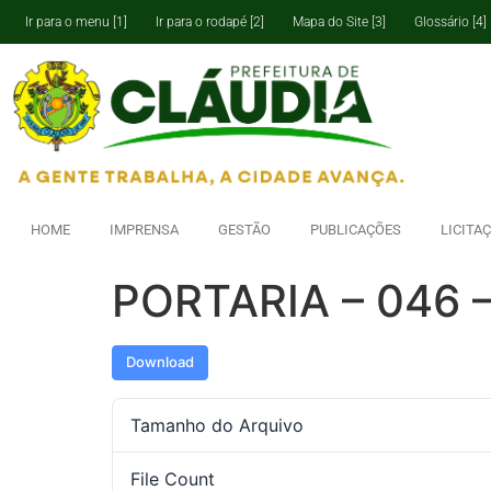
Ir para o menu [1]
Ir para o rodapé [2]
Mapa do Site [3]
Glossário [4]
HOME
IMPRENSA
GESTÃO
PUBLICAÇÕES
LICITA
PORTARIA – 046 
Download
Tamanho do Arquivo
File Count