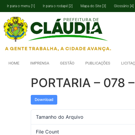
Ir para o menu [1]
Ir para o rodapé [2]
Mapa do Site [3]
Glossário [4]
HOME
IMPRENSA
GESTÃO
PUBLICAÇÕES
LICITA
PORTARIA – 078 –
Download
Tamanho do Arquivo
File Count