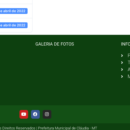
e abril de 2022
e abril de 2022
GALERIA DE FOTOS
INF
P
T
A
M
 Direitos Reservados | Prefeitura Municipal de Cláudia - MT