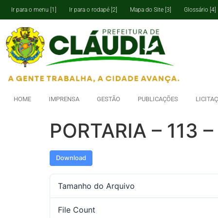
Ir para o menu [1]
Ir para o rodapé [2]
Mapa do Site [3]
Glossário [4]
HOME
IMPRENSA
GESTÃO
PUBLICAÇÕES
LICITA
PORTARIA – 113 –
Download
Tamanho do Arquivo
File Count