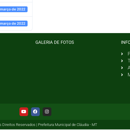
 março de 2022
 março de 2022
GALERIA DE FOTOS
INF
P
T
A
M
 Direitos Reservados | Prefeitura Municipal de Cláudia - MT