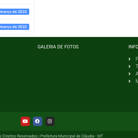
 março de 2022
 março de 2022
GALERIA DE FOTOS
INF
P
T
A
M
 Direitos Reservados | Prefeitura Municipal de Cláudia - MT