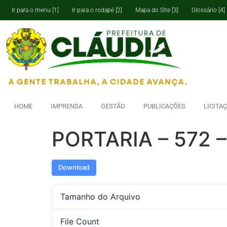
Ir para o menu [1]
Ir para o rodapé [2]
Mapa do Site [3]
Glossário [4]
HOME
IMPRENSA
GESTÃO
PUBLICAÇÕES
LICITA
PORTARIA – 572 
Download
Tamanho do Arquivo
File Count