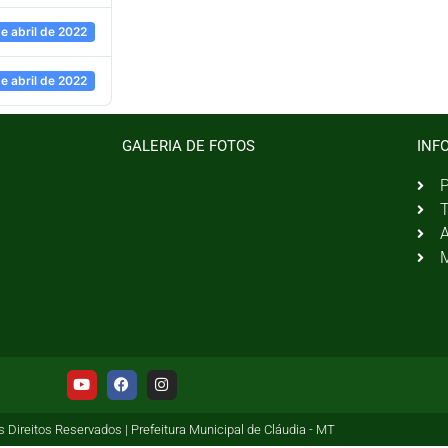
e abril de 2022
e abril de 2022
GALERIA DE FOTOS
INF
P
T
A
M
 Direitos Reservados | Prefeitura Municipal de Cláudia - MT