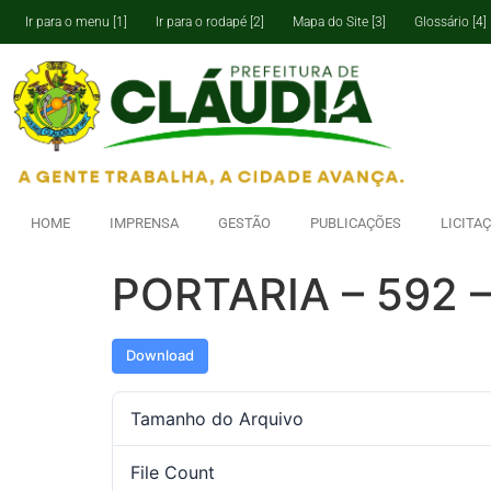
Ir para o menu [1]
Ir para o rodapé [2]
Mapa do Site [3]
Glossário [4]
HOME
IMPRENSA
GESTÃO
PUBLICAÇÕES
LICITA
PORTARIA – 592 
Download
Tamanho do Arquivo
File Count