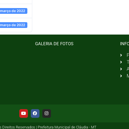
 março de 2022
 março de 2022
GALERIA DE FOTOS
INF
P
T
A
M
 Direitos Reservados | Prefeitura Municipal de Cláudia - MT