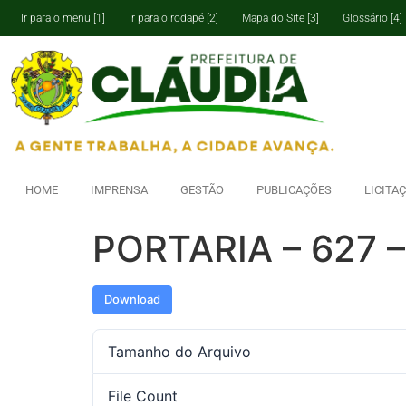
Ir para o menu [1]
Ir para o rodapé [2]
Mapa do Site [3]
Glossário [4]
HOME
IMPRENSA
GESTÃO
PUBLICAÇÕES
LICITA
PORTARIA – 627 
Download
Tamanho do Arquivo
File Count