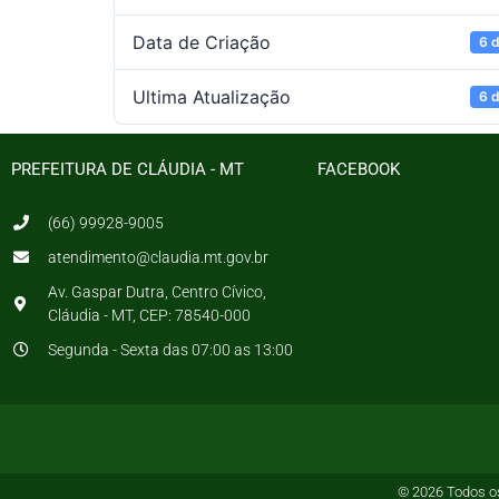
Data de Criação
6 d
Ultima Atualização
6 d
PREFEITURA DE CLÁUDIA - MT
FACEBOOK
(66) 99928-9005
atendimento@claudia.mt.gov.br
Av. Gaspar Dutra, Centro Cívico,
Cláudia - MT, CEP: 78540-000
Segunda - Sexta das 07:00 as 13:00
© 2026 Todos os