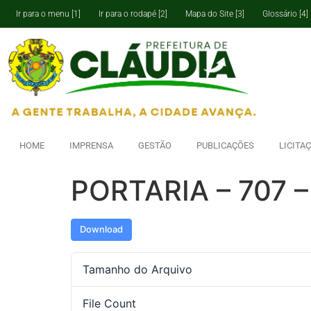
Ir para o menu [1]
Ir para o rodapé [2]
Mapa do Site [3]
Glossário [4]
HOME
IMPRENSA
GESTÃO
PUBLICAÇÕES
LICITA
PORTARIA – 707 –
Download
Tamanho do Arquivo
File Count