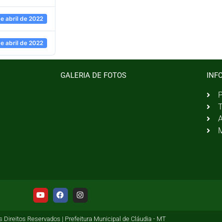
e abril de 2022
e abril de 2022
GALERIA DE FOTOS
INF
P
T
A
M
 Direitos Reservados | Prefeitura Municipal de Cláudia - MT