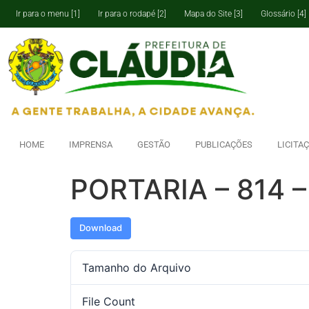
Ir para o menu [1]
Ir para o rodapé [2]
Mapa do Site [3]
Glossário [4]
HOME
IMPRENSA
GESTÃO
PUBLICAÇÕES
LICITA
PORTARIA – 814 –
Download
Tamanho do Arquivo
File Count