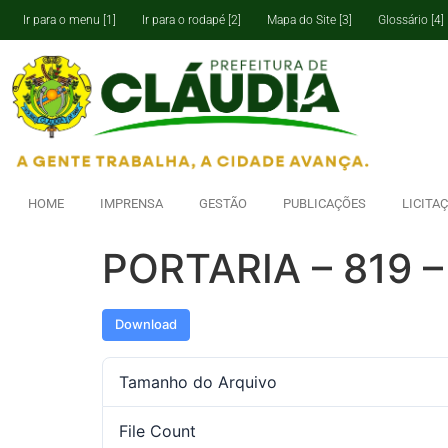
Ir para o menu [1]
Ir para o rodapé [2]
Mapa do Site [3]
Glossário [4]
HOME
IMPRENSA
GESTÃO
PUBLICAÇÕES
LICITA
PORTARIA – 819 –
Download
Tamanho do Arquivo
File Count