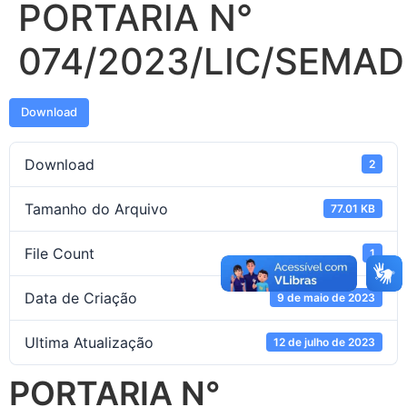
PORTARIA N°
074/2023/LIC/SEMAD
Download
Download
2
Tamanho do Arquivo
77.01 KB
File Count
1
Data de Criação
9 de maio de 2023
Ultima Atualização
12 de julho de 2023
PORTARIA N°