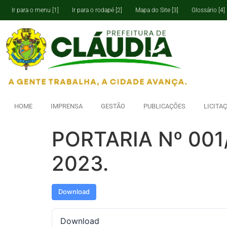
Ir para o menu [1]
Ir para o rodapé [2]
Mapa do Site [3]
Glossário [4]
HOME
IMPRENSA
GESTÃO
PUBLICAÇÕES
LICITA
PORTARIA Nº 001
2023.
Download
Download