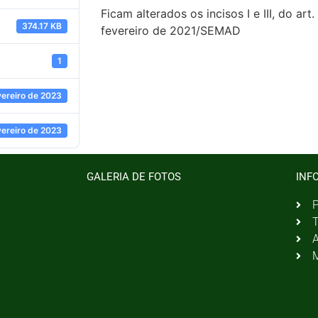
Ficam alterados os incisos I e III, do a
374.17 KB
fevereiro de 2021/SEMAD
1
vereiro de 2023
vereiro de 2023
GALERIA DE FOTOS
INF
P
T
A
M