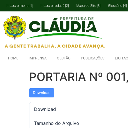
Ir para o menu [1]
Ir para o rodapé [2]
Mapa do Site [3]
Glossário [4]
HOME
IMPRENSA
GESTÃO
PUBLICAÇÕES
LICITA
PORTARIA Nº 001
Download
Download
Tamanho do Arquivo