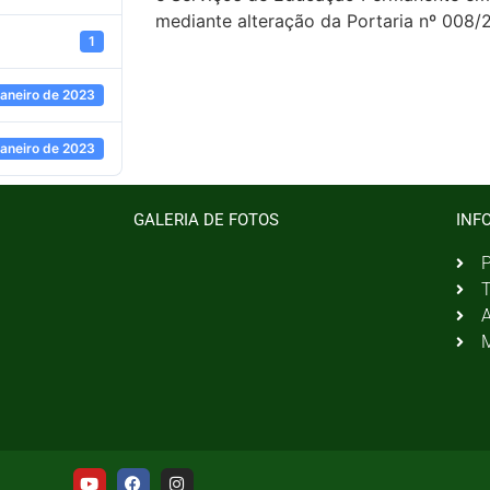
mediante alteração da Portaria nº 008/
1
janeiro de 2023
janeiro de 2023
GALERIA DE FOTOS
INF
P
T
A
M