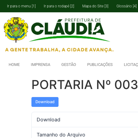
Ir para o menu [1]
Ir para o rodapé [2]
Mapa do Site [3]
Glossário [4]
HOME
IMPRENSA
GESTÃO
PUBLICAÇÕES
LICITA
PORTARIA Nº 003
Download
Download
Tamanho do Arquivo