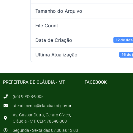
Tamanho do Arquivo
File Count
Data de Criação
12 de de
Ultima Atualização
16 de 
PREFEITURA DE CLÁUDIA - MT
FACEBOOK
(66) 99928-9005
atendimento@claudia.mt.gov.br
Av. Gaspar Dutra, Centro Cívico,
Cláudia - MT, CEP: 78540-000
Segunda - Sexta das 07:00 as 13:00