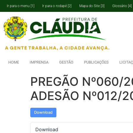
Ir para o menu [1]
Ir para o rodapé [2]
Mapa do Site [3]
Glossário [4]
HOME
IMPRENSA
GESTÃO
PUBLICAÇÕES
LICITA
PREGÃO Nº060/2
ADESÃO Nº012/2
Download
Download