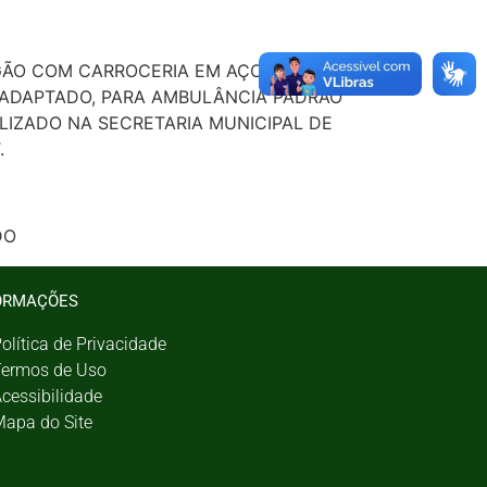
GÃO COM CARROCERIA EM AÇO E ORIGINAL
, ADAPTADO, PARA AMBULÂNCIA PADRÃO
LIZADO NA SECRETARIA MUNICIPAL DE
.
DO
ORMAÇÕES
olítica de Privacidade
ermos de Uso
cessibilidade
apa do Site