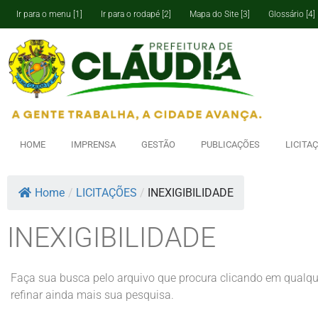
Ir para o menu [1]
Ir para o rodapé [2]
Mapa do Site [3]
Glossário [4]
HOME
IMPRENSA
GESTÃO
PUBLICAÇÕES
LICITA
Home
/
LICITAÇÕES
/
INEXIGIBILIDADE
INEXIGIBILIDADE
Faça sua busca pelo arquivo que procura clicando em qualq
refinar ainda mais sua pesquisa.