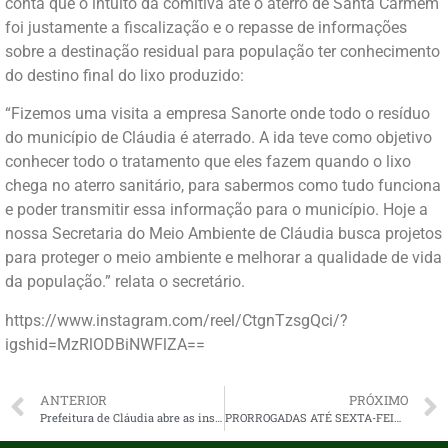
conta que o intuito da comitiva até o aterro de Santa Carmem
foi justamente a fiscalização e o repasse de informações
sobre a destinação residual para população ter conhecimento
do destino final do lixo produzido:
“Fizemos uma visita a empresa Sanorte onde todo o resíduo
do município de Cláudia é aterrado. A ida teve como objetivo
conhecer todo o tratamento que eles fazem quando o lixo
chega no aterro sanitário, para sabermos como tudo funciona
e poder transmitir essa informação para o município. Hoje a
nossa Secretaria do Meio Ambiente de Cláudia busca projetos
para proteger o meio ambiente e melhorar a qualidade de vida
da população.” relata o secretário.
https://www.instagram.com/reel/CtgnTzsgQci/?
igshid=MzRlODBiNWFlZA==
ANTERIOR
PRÓXIMO
Prefeitura de Cláudia abre as inscrições para o 11° FESTCLÁUDIA
PRORROGADAS ATÉ SEXTA-FEIRA (23/06) AS INSCRIÇÕES DO 11° FESTCLÁUDIA