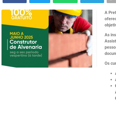
A Pre
oferec
objet
As in
Assis
pesso
docum
Os cu