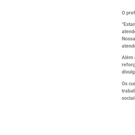
O pre
“Esta
atend
Nossa
atend
Além 
refor
divul
Os cu
traba
sociai