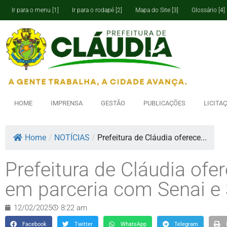
Ir para o menu [1]
Ir para o rodapé [2]
Mapa do Site [3]
Glossário [4]
HOME
IMPRENSA
GESTÃO
PUBLICAÇÕES
LICITA
Home
/
NOTÍCIAS
/
Prefeitura de Cláudia oferece...
Prefeitura de Cláudia ofe
em parceria com Senai e 
12/02/2025
8:22 am
Facebook
Twitter
WhatsApp
Telegram