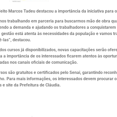
feito Marcos Tadeu destacou a importância da iniciativa para 
mos trabalhando em parceria para buscarmos mão de obra qual
endo a demanda e ajudando os trabalhadores a conquistarem 
 gestão está atenta às necessidades da população e vamos tr
ê-las”, destacou.
dos cursos já disponibilizados, novas capacitações serão ofer
ça a importância de os interessados ficarem atentos às oport
gadas nos canais oficiais de comunicação.
rsos são gratuitos e certificados pelo Senai, garantindo reco
lho. Para mais informações, os interessados devem procurar
s e site da Prefeitura de Cláudia.