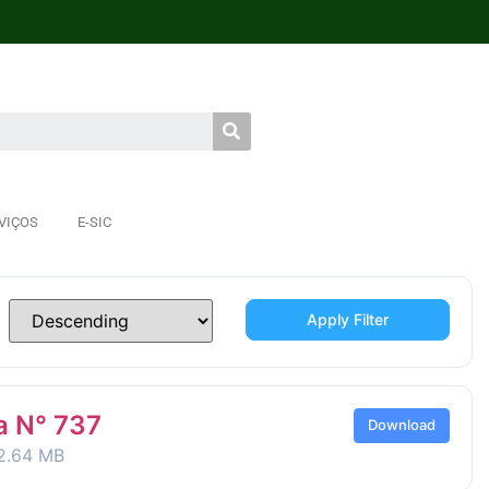
VIÇOS
E-SIC
Apply Filter
a N° 737
Download
2.64 MB