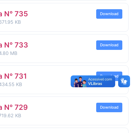
ia N° 735
Download
71.95 KB
ia N° 733
Download
4.80 MB
a N° 731
Download
434.55 KB
ia N° 729
Download
19.62 KB