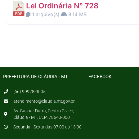
Lei Ordinária N° 728
1 arquivo(s)
8.14 MB
PREFEITURA DE CLÁUDIA - MT
FACEBOOK
(66) 99928-9005
atendimento@claudia.mt.gov.br
Av. Gaspar Dutra, Centro Cívico,
Cláudia - MT, CEP: 78540-000
Segunda - Sexta das 07:00 as 13:00