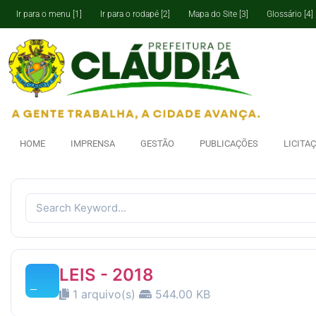
Ir para o menu [1]
Ir para o rodapé [2]
Mapa do Site [3]
Glossário [4]
HOME
IMPRENSA
GESTÃO
PUBLICAÇÕES
LICITA
LEIS - 2018
1 arquivo(s)
544.00 KB