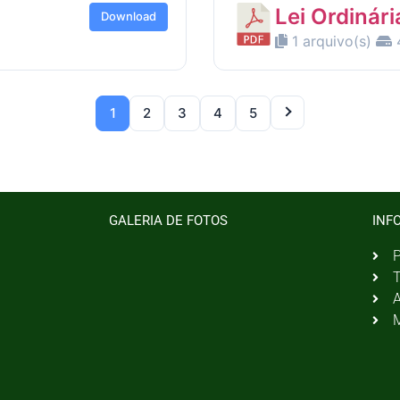
Lei Ordinári
Download
1 arquivo(s)
1
2
3
4
5
GALERIA DE FOTOS
INF
P
T
A
M