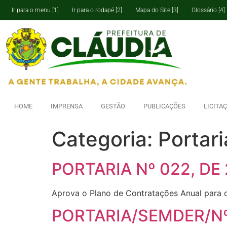
Ir para o menu [1]
Ir para o rodapé [2]
Mapa do Site [3]
Glossário [4]
HOME
IMPRENSA
GESTÃO
PUBLICAÇÕES
LICITA
Categoria:
Portar
PORTARIA Nº 022, DE
Aprova o Plano de Contratações Anual para o
PORTARIA/SEMDER/Nº 