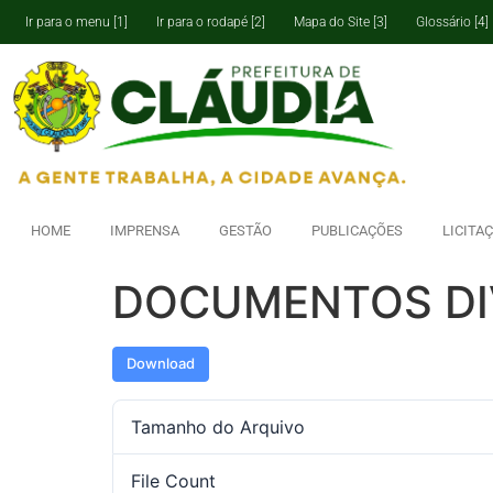
Ir para o menu [1]
Ir para o rodapé [2]
Mapa do Site [3]
Glossário [4]
HOME
IMPRENSA
GESTÃO
PUBLICAÇÕES
LICITA
DOCUMENTOS DIV
Download
Tamanho do Arquivo
File Count