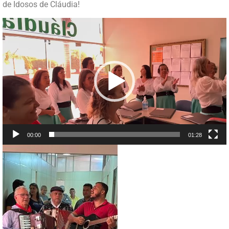
de Idosos de Cláudia!
Tocador
de
vídeo
00:00
01:28