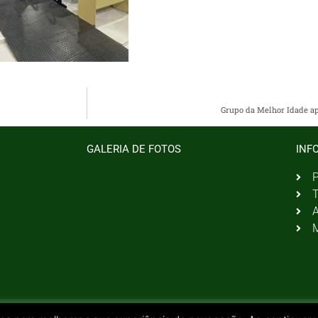
Grupo da Melhor Idade a
GALERIA DE FOTOS
INF
P
T
A
M