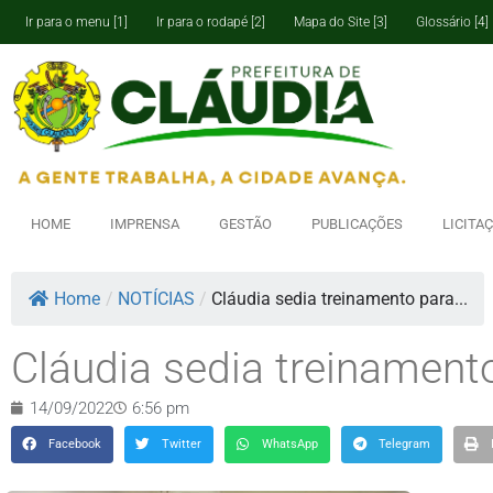
Ir para o menu [1]
Ir para o rodapé [2]
Mapa do Site [3]
Glossário [4]
HOME
IMPRENSA
GESTÃO
PUBLICAÇÕES
LICITA
Home
/
NOTÍCIAS
/
Cláudia sedia treinamento para...
Cláudia sedia treinament
14/09/2022
6:56 pm
Facebook
Twitter
WhatsApp
Telegram