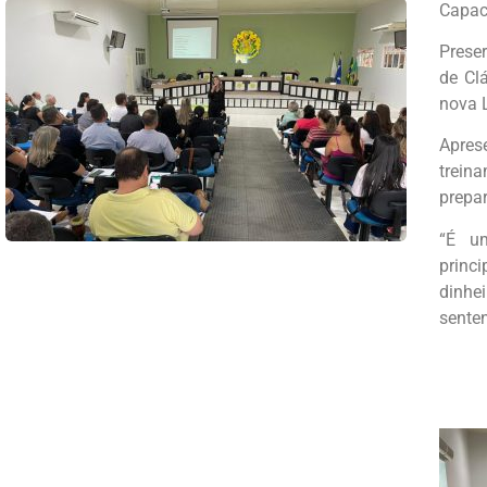
Capac
Preser
de Cl
nova 
Aprese
trein
prepa
“É um
princ
dinhe
senten