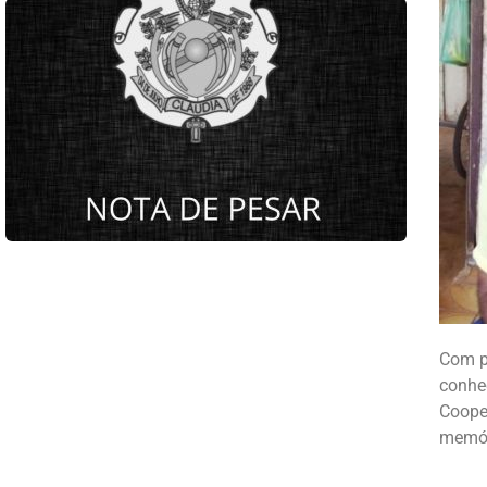
Com p
conhec
Coope
memór