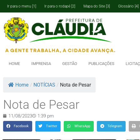
Ir para o menu [1]
Ir para o rodapé [2]
Mapa do Site [3]
Glossário [4]
HOME
IMPRENSA
GESTÃO
PUBLICAÇÕES
LICITA
Home
/
NOTÍCIAS
/
Nota de Pesar
Nota de Pesar
11/08/2023
1:39 pm
Facebook
Twitter
WhatsApp
Telegram