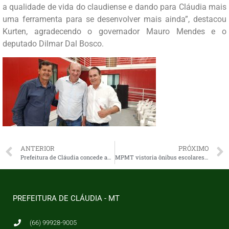
a qualidade de vida do claudiense e dando para Cláudia mais
uma ferramenta para se desenvolver mais ainda”, destacou
Kurten, agradecendo o governador Mauro Mendes e o
deputado Dilmar Dal Bosco.
ANTERIOR
PRÓXIMO
Prefeitura de Cláudia concede aumento histórico para servidores públicos
MPMT vistoria ônibus escolares e constata boas condições de uso
PREFEITURA DE CLÁUDIA - MT
(66) 99928-9005